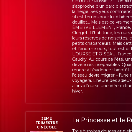
CHUUUT ! Russie, 7′ – Un film
s’approche d’un parc d’attract
la neige. Ses yeux commenc
: il est temps pour lui d’hiber
douillet… Mais est-ce vraime
ÉMERVEILLEMENT, France, 3′
Clerget.
D’habitude, les ours
leurs réserves de noisettes, 
petits chapardeurs. Mais cette 
et l’énorme ours, tout est di
L’OURSE ET OISEAU, France, 
Caudry.
Au cours de l’été, un
devenu·es inséparables. Quand
rendre à l’évidence : bientôt 
l’oiseau devra migrer – l’une 
voyagera. L’heure des adieux
alors à l’ourse une idée extra
hiver.
3EME
La Princesse et le 
TRIMESTRE
CINÉCOLE
Trois histoires douces et ple