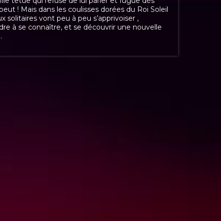
fille têtue qui refuse de lui parler et fugue dès
 peut ! Mais dans les coulisses dorées du Roi Soleil
x solitaires vont peu à peu s’apprivoiser ,
re à se connaître, et se découvrir une nouvelle
.