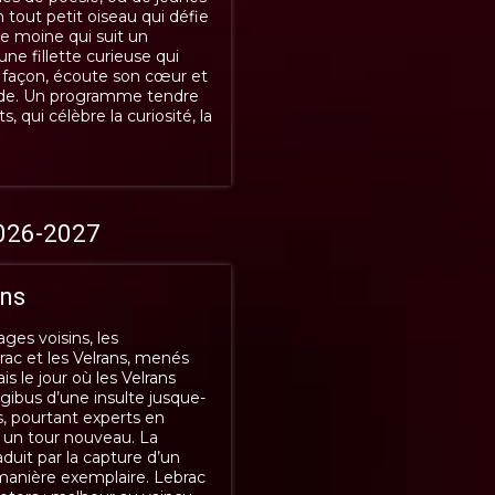
 tout petit oiseau qui défie
ne moine qui suit un
ne fillette curieuse qui
a façon, écoute son cœur et
nde. Un programme tendre
s, qui célèbre la curiosité, la
026-2027
ons
ages voisins, les
c et les Velrans, menés
is le jour où les Velrans
gibus d’une insulte jusque-
, pourtant experts en
nd un tour nouveau. La
aduit par la capture d’un
e manière exemplaire. Lebrac