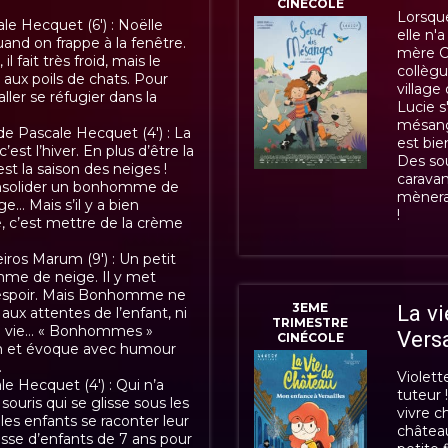
CINÉCOLE
Lorsque
le Hecquet (6') : Noëlle
elle n'
and on frappe à la fenêtre.
mère C
il fait très froid, mais le
collègu
 aux poils de chats. Pour
village
 aller se réfugier dans la
Lucie s
mésange
e Pascale Hecquet (4') : La
est bie
est l’hiver. En plus d’être la
Des sou
est la saison des neiges !
caravan
onsolider un bonhomme de
mènera 
ge… Mais s’il y a bien
!
, c’est mettre de la crème
iros Marum (9') : Un petit
me de neige. Il y met
 espoir. Mais Bonhomme ne
3EME
La v
aux attentes de l’enfant, ni
TRIMESTRE
la vie… « Bonhommes »
Versa
CINÉCOLE
cran et évoque avec humour
…
Violett
e Hecquet (4') : Qui n’a
tuteur 
souris qui se glisse sous les
vivre c
es enfants se raconter leur
château
sse d’enfants de 7 ans pour