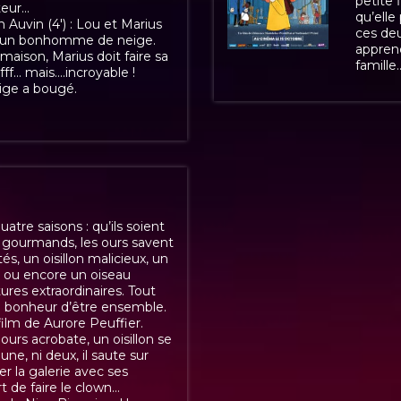
petite 
teur…
qu’elle
 Auvin (4') : Lou et Marius
ces deu
re un bonhomme de neige.
apprend
maison, Marius doit faire sa
famille..
fff… mais….incroyable !
ge a bougé.
atre saisons : qu’ils soient
gourmands, les ours savent
és, un oisillon malicieux, un
es ou encore un oiseau
res extraordinaires. Tout
e bonheur d’être ensemble.
ilm de Aurore Peuffier.
ours acrobate, un oisillon se
une, ni deux, il saute sur
la galerie avec ses
rt de faire le clown…