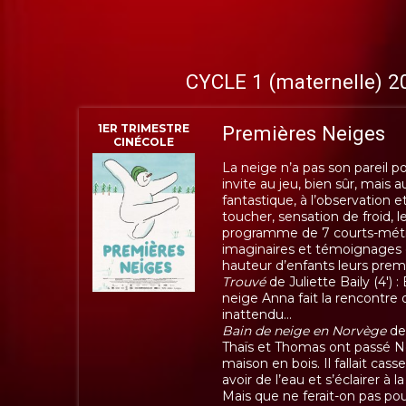
CYCLE 1 (maternelle) 
1ER TRIMESTRE
Premières Neiges
CINÉCOLE
La neige n’a pas son pareil po
invite au jeu, bien sûr, mais au
fantastique, à l’observation et
toucher, sensation de froid, l
programme de 7 courts-métra
imaginaires et témoignages 
hauteur d’enfants leurs prem
Trouvé
de Juliette Baily (4')
neige Anna fait la rencontr
inattendu…
Bain de neige en Norvège
de 
Thaïs et Thomas ont passé N
maison en bois. Il fallait casse
avoir de l’eau et s’éclairer à la
Mais que ne ferait-on pas pou