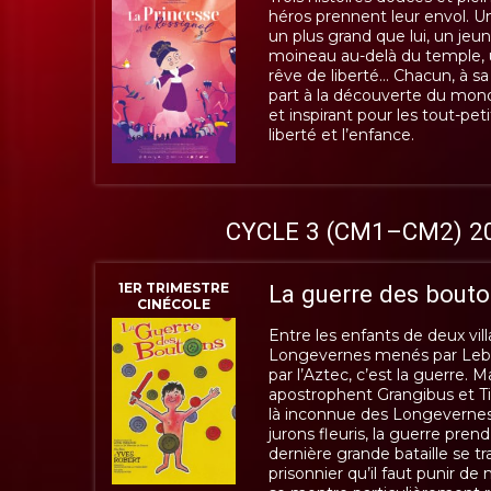
héros prennent leur envol. Un
un plus grand que lui, un jeu
moineau au-delà du temple, u
rêve de liberté… Chacun, à s
part à la découverte du mo
et inspirant pour les tout-petit
liberté et l’enfance.
CYCLE 3 (CM1–CM2) 2
1ER TRIMESTRE
La guerre des bout
CINÉCOLE
Entre les enfants de deux vill
Longevernes menés par Lebra
par l’Aztec, c’est la guerre. Ma
apostrophent Grangibus et Ti
là inconnue des Longevernes
jurons fleuris, la guerre pre
dernière grande bataille se tr
prisonnier qu’il faut punir d