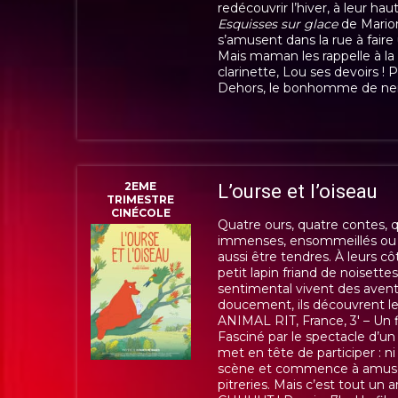
redécouvrir l’hiver, à leur hau
Esquisses sur glace
de Marion
s’amusent dans la rue à fai
Mais maman les rappelle à la 
clarinette, Lou ses devoirs ! P
Dehors, le bonhomme de nei
2EME
L’ourse et l’oiseau
TRIMESTRE
CINÉCOLE
Quatre ours, quatre contes, qu
immenses, ensommeillés ou 
aussi être tendres. À leurs côt
petit lapin friand de noisett
sentimental vivent des aventu
doucement, ils découvrent l
ANIMAL RIT, France, 3′ – Un f
Fasciné par le spectacle d’un 
met en tête de participer : ni 
scène et commence à amuser 
pitreries. Mais c’est tout un a