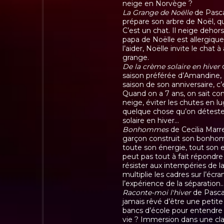
neige en Norvège ?
La Grange de Noëlle
de Pasca
prépare son arbre de Noël, qu
C’est un chat. Il neige dehors, 
papa de Noëlle est allergique
l’aider, Noëlle invite le chat à
grange.
De la crème solaire en hiver
d
saison préférée d’Amandine, c’
saison de son anniversaire, c’
Quand on a 7 ans, on sait c
neige, éviter les chutes en lu
quelque chose qu’on déteste
solaire en hiver…
Bonhommes
de Cecilia Marre
garçon construit son bonhom
toute son énergie, tout son
peut pas tout à fait répondre 
résister aux intempéries de 
multiplie les cadres sur l’é
l’expérience de la séparation
Raconte-moi l'hiver
de Pascal
jamais rêvé d’être une petite 
bancs d’école pour entendre l
vie ? Immersion dans une cla