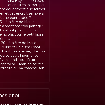
 de Nina Bisyarina.
Un ours
ions quand il est surpris par
ent doucement à se fermer
ner, et cet endroit semble si
nt une bonne idée ?
 – Un film de Martin
 n’aiment pas trop partager
et surtout pas avec des
nuit-là, pour le petit lapin
fférent…
26′ – Un film de Marie
e ourse et un oiseau sont
 l’automne arrive, il faut se
l’ourse devra hiberner et
rêvera tandis que l’autre
 approche… Mais on souffle
ordinaire qui va changer son
Rossignol
ines de poésie, où de jeunes