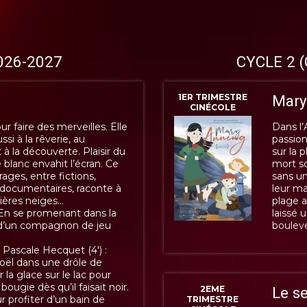
2026-2027
CYCLE 2 (
1ER TRIMESTRE
Mary
CINÉCOLE
ur faire des merveilles. Elle
Dans l’
ssi à la rêverie, au
passion
 à la découverte. Plaisir du
sur la 
e blanc envahit l’écran. Ce
mort so
ges, entre fictions,
sans un
documentaires, raconte à
leur ma
ières neiges…
plage a
 : En se promenant dans la
laissé 
e d’un compagnon de jeu
boulev
Pascale Hecquet (4') :
oël dans une drôle de
r la glace sur le lac pour
 bougie dès qu’il faisait noir.
2EME
Le s
r profiter d’un bain de
TRIMESTRE