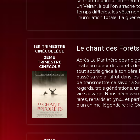
se montre particulièrement r
un Velran, à qui l’on arrache 
temps difficiles, les vêtemen
l’humiliation totale. La guerre
1ER TRIMESTRE
Le chant des Forêts
CINÉCOLLÈGE
2EME
Après La Panthère des neige
TRIMESTRE
invite au coeur des forêts des 
CINÉCOLE
tout appris grâce à son père M
passé sa vie à l’affut dans les 
de transmettre ce savoir à Sim
regards, trois générations, 
vie sauvage. Nous découvriro
rares, renards et lynx… et parf
d’un animal légendaire : le Gr