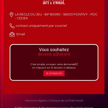
LA REGLE DU JEU - BP 80090 - 56303 PONTIVY - PDC
- CEDEX
contact uniquement par courriel
Email
Vous souhaitez
devenir adhérent
C’est simple, envoyez votre demande
en cliquant sur le bouton ci-dessous.
JE M'INSCRIS
Mentions légales
|
Politique de confidentialité
© 2024 Conception & Développement netao | Tous droits réservés