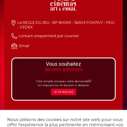
LA REGLE DU JEU - BP 80090 - 56303 PONTIVY - PDC
- CEDEX
contact uniquement par courriel
Email
Vous souhaitez
devenir adhérent
C’est simple, envoyez votre demande
en cliquant sur le bouton ci-dessous.
JE M'INSCRIS
Nous utilisons des cookies sur notre site web pour vous
Mentions légales
|
Politique de confidentialité
offrir l'expérience la plus pertinente en mémorisant vos