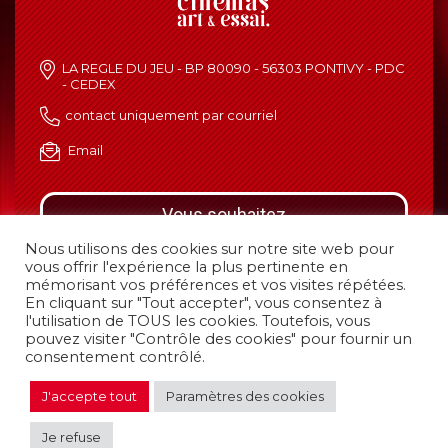
LA REGLE DU JEU - BP 80090 - 56303 PONTIVY - PDC
- CEDEX
contact uniquement par courriel
Email
Vous souhaitez
devenir adhérent
Nous utilisons des cookies sur notre site web pour
vous offrir l'expérience la plus pertinente en
C’est simple, envoyez votre demande
mémorisant vos préférences et vos visites répétées.
en cliquant sur le bouton ci-dessous.
En cliquant sur "Tout accepter", vous consentez à
JE M'INSCRIS
l'utilisation de TOUS les cookies. Toutefois, vous
pouvez visiter "Contrôle des cookies" pour fournir un
consentement contrôlé.
J'accepte tout
Paramètres des cookies
Mentions légales
|
Politique de confidentialité
Je refuse